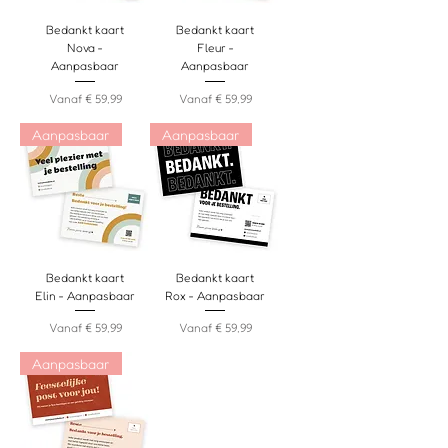
Bedankt kaart
Bedankt kaart
Nova -
Fleur -
Aanpasbaar
Aanpasbaar
Verkoopprijs
Verkoopprijs
Vanaf
€ 59,99
Vanaf
€ 59,99
Aanpasbaar
Aanpasbaar
Bedankt kaart
Bedankt kaart
Elin - Aanpasbaar
Rox - Aanpasbaar
Verkoopprijs
Verkoopprijs
Vanaf
€ 59,99
Vanaf
€ 59,99
Aanpasbaar