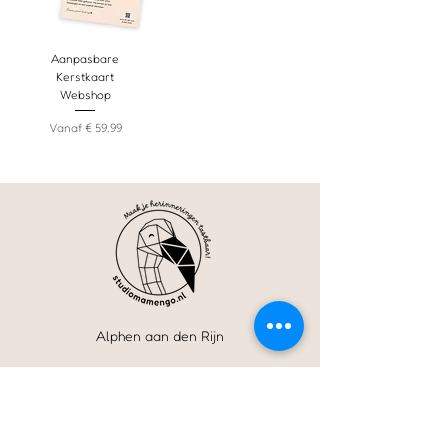
Aanpasbare
Kerstkaart
Webshop
Verkoopprijs
Vanaf
€ 59,99
Alphen aan den Rijn
06 - 36 06 57 30
(Alleen Whatsapp)
webshop@studiomamengo.nl