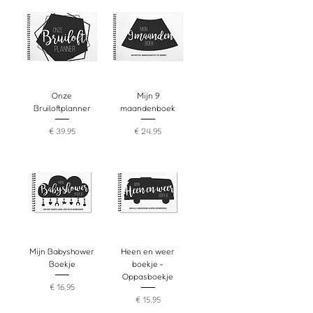
Onze
Mijn 9
Bruiloftplanner
maandenboek
Prijs
Prijs
€ 39,95
€ 24,95
Mijn Babyshower
Heen en weer
Boekje
boekje -
Oppasboekje
Prijs
€ 16,95
Prijs
€ 15,95