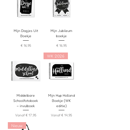
Mijn Dagjes Uit
Mijn Jubileum
Boekje
boekje
Prijs
Prijs
€ 16,95
€ 16,95
WK 2026
Middelbare
Mijn Hup Holland
Schoolfotoboek
Boekje (WK
– invulboek
editie)
Verkoopprijs
Verkoopprijs
Vanaf
€ 17,95
Vanaf
€ 14,95
Nieuw