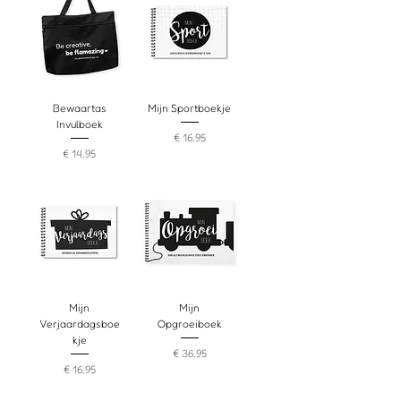
Bewaartas
Mijn Sportboekje
Invulboek
Prijs
€ 16,95
Prijs
€ 14,95
Mijn
Mijn
Verjaardagsboe
Opgroeiboek
kje
Prijs
€ 36,95
Prijs
€ 16,95