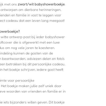
ijk met ons
zwart/wit babyshowerboekje
.
Ruimte voor foto
al ontworpen om dierbare herinneringen,
Per gast 2 bladz
nden en familie in vast te leggen voor
ect cadeau dat een leven lang meegaat!
owerboekje?
itte ontwerp past bij ieder babyshower
oftcover die is afgewerkt met een luxe
us om nog vele jaren te koesteren.
 indeling kunnen de gasten van de
 beantwoorden, adviezen delen en foto's
een betrokken bij dit persoonlijke cadeau.
in het boekje schrijven, iedere gast heeft
imte voor persoonlijke
. Het boekje maken jullie zelf uniek door
ieve woorden van vrienden en familie er in
lie iets bijzonders willen geven. Dit boekje