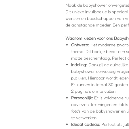
Maak de babyshower onvergetel
Dit unieke invulboekje is specia
wensen en boodschappen van vrie
de aanstaande moeder. Een perf
Waarom kiezen voor ons Babysh
Ontwerp:
Het moderne zwart-w
thema. Dit boekje bevat een s
matte beschemlaag. Perfect d
Indeling:
Dankzij de duidelijke
babyshower eenvoudig vragen
plakken. Hierdoor wordt ieder
Er kunnen in totaal 30 gasten 
2 pagina's om te vullen.
Persoonlijk:
Er is voldoende ru
adviezen, tekeningen en foto’s
foto's van de babyshower en l
te verwerken.
Ideaal cadeau:
Perfect als jul