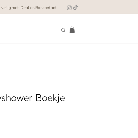
 veilig met iDeal en Bancontact
yshower Boekje