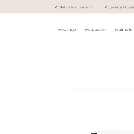
✓ Met liefde ingepakt
✓ Levertijd tuss
webshop
invulboeken
invulmater