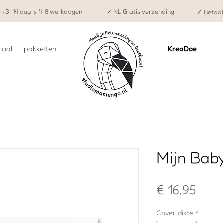
en 3-14 aug is 4-8 werkdagen
✓ NL Gratis verzending
✓ Betaal
iaal
pakketten
KreaDoe
Mijn Bab
Prijs
€ 16,95
Cover dikte
*