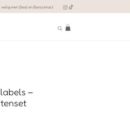
 veilig met iDeal en Bancontact
 labels –
rtenset