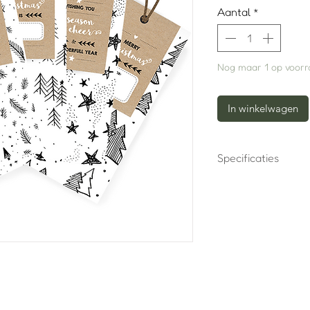
Aantal
*
Nog maar 1 op voorr
In winkelwagen
Specificaties
Formaat: 15×7,5
Deze kaarten zi