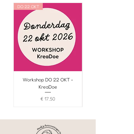
DO 22 OKT
WO 21 OKT
Workshop DO 22 OKT -
Workshop WO 21 O
KreaDoe
Prijs
€ 17,50