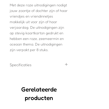
Met deze roze uitnodigingen nodigt
jouw zoontje of dochter zijn of haar
vriendjes en vriendinnetjes
makkelijk uit voor zijn of haar
verjaardag. De uitnodigingen zijn
op stevig kaartkarton gedrukt en
hebben een roze, zeemeermin en
oceaan thema. De uitnodigingen
zijn verpakt per 8 stuks.
Specificaties
8x uitnodigingen
Gedrukt op stevig karton. Dit
papier is mat en goed
Gerelateerde
beschrijfbaar
producten
A6 formaat