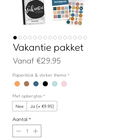
Vakantie pakket
Verkoopprijs
Vanaf
€29,95
Papierblok & sticker thema
*
Met opbergtas
*
Nee
Ja (+ €9.95)
Aantal
*