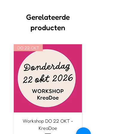
Papierblok met bijpassende
stickers
Gerelateerde
Handgeïllustreerde vakantie
producten
stickers
DO 22 OKT
WO 21 OKT
Workshop DO 22 OKT -
Workshop WO 21 O
KreaDoe