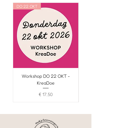
DO 22 OKT
WO 21 OKT
Workshop DO 22 OKT -
Workshop WO 21 O
KreaDoe
Prijs
€ 17,50