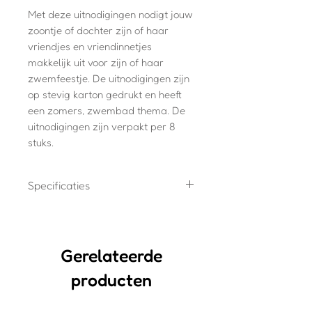
Met deze uitnodigingen nodigt jouw
zoontje of dochter zijn of haar
vriendjes en vriendinnetjes
makkelijk uit voor zijn of haar
zwemfeestje. De uitnodigingen zijn
op stevig karton gedrukt en heeft
een zomers, zwembad thema. De
uitnodigingen zijn verpakt per 8
stuks.
Specificaties
8x uitnodigingen
Gedrukt op stevig karton. Dit
papier is mat en goed
Gerelateerde
beschrijfbaar
producten
A6 formaat