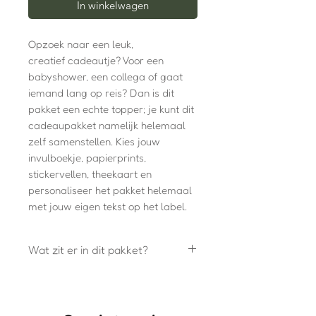
In winkelwagen
Opzoek naar een leuk,
creatief cadeautje? Voor een
babyshower, een collega of gaat
iemand lang op reis? Dan is dit
pakket een echte topper; je kunt dit
cadeaupakket namelijk helemaal
zelf samenstellen. Kies jouw
invulboekje, papierprints,
stickervellen, theekaart en
personaliseer het pakket helemaal
met jouw eigen tekst op het label.
Wat zit er in dit pakket?
A5 Invulboek - softcover
Papierblok met bijpassende
stickers