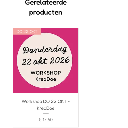
Gerelateerde
Geïllustreerde stickers
producten
DO 22 OKT
WO 21 OKT
Workshop DO 22 OKT -
Workshop WO 21 O
KreaDoe
Prijs
€ 17,50