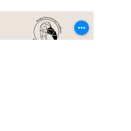
Alphen aan den Rijn
06 - 36 06 57 30
(Alleen Whatsapp)
webshop@studiomamengo.nl
Studio Mamengo is onderdeel van
de onderneming
carmenhuisman.nl